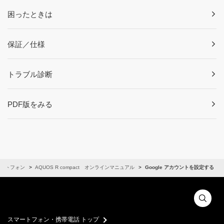
困ったときは
保証／仕様
トラブル診断
PDF版をみる
ートフォン
AQUOS R compact オンラインマニュアル
Google アカウントを設定する
スマートフォン・携帯電話 トップ