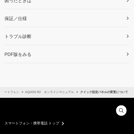
困ったときは
保証／仕様
トラブル診断
PDF版をみる
スマートフォン
AQUOS R2 オンラインマニュアル
クイック設定パネルの変更について
スマートフォン・携帯電話 トップ