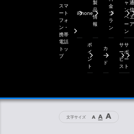
製
ャ
スマ
金
品
ン
ート
iPhone
プ
情
ペ
フォ
ラ
報
ー
ン・
ン
ン
携帯
電話
ポ
サ
サ
カ
トッ
イ
ー
ポ
ー
プ
ン
ビ
ー
ド
ト
ス
ト
文字サイズ