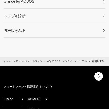
Glance for AQUOS
トラブル診断
PDF版をみる
ンラインマニュアル
スマートフォン
AQUOS R7 オンラインマニュアル
再起動する
スマートフォン・携帯電話 トップ
iPhone
製品情報