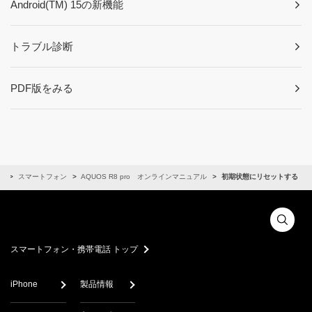
Android(TM) 15の新機能
トラブル診断
PDF版をみる
ル
スマートフォン
AQUOS R8 pro オンラインマニュアル
初期状態にリセットする
スマートフォン・携帯電話 トップ
iPhone
製品情報