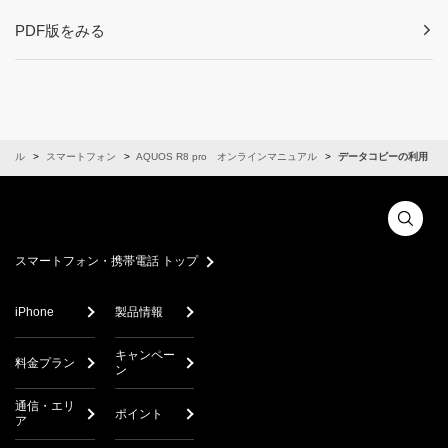
PDF版をみる
ュアル
スマートフォン
AQUOS R8 pro オンラインマニュアル
データコピーの利用
スマートフォン・携帯電話 トップ
iPhone
製品情報
キャンペー
料金プラン
ン
通信・エリ
ポイント
ア