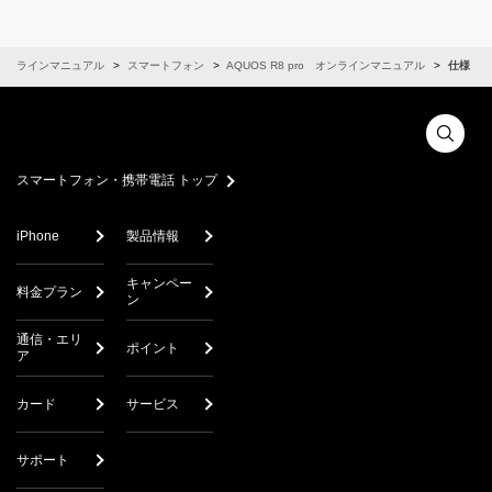
オンラインマニュアル
スマートフォン
AQUOS R8 pro オンラインマニュアル
仕様
スマートフォン・携帯電話 トップ
iPhone
製品情報
キャンペー
料金プラン
ン
通信・エリ
ポイント
ア
カード
サービス
サポート