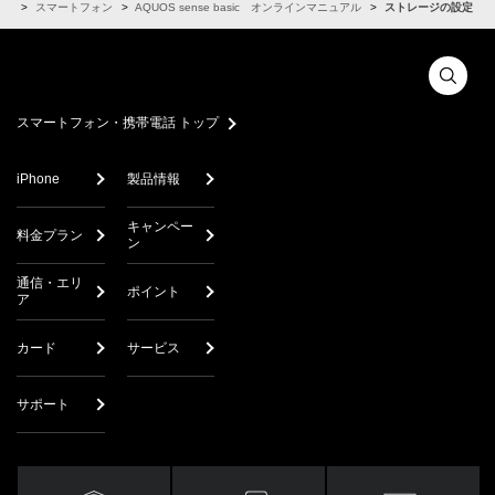
アル
スマートフォン
AQUOS sense basic オンラインマニュアル
ストレージの設定
スマートフォン・携帯電話 トップ
iPhone
製品情報
キャンペー
料金プラン
ン
通信・エリ
ポイント
ア
カード
サービス
サポート