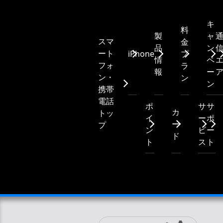
キ
料
製
ャ
スマ
金
品
ン
ート
iPhone
プ
情
ペ
フォ
ラ
報
ー
ン・
ン
ン
携帯
電話
ポ
サ
サ
カ
トッ
イ
ー
ポ
ー
プ
ン
ビ
ー
ド
ト
ス
ト