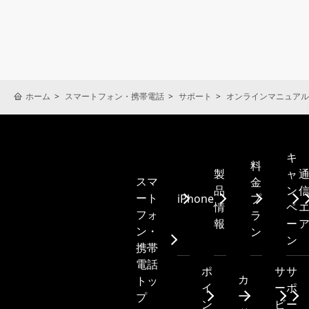
ホーム
スマートフォン・携帯電話
サポート
オンラインマニュアル
キ
料
製
ャ
スマ
金
品
ン
ート
iPhone
プ
情
ペ
フォ
ラ
報
ー
ン・
ン
ン
携帯
電話
ポ
サ
サ
カ
トッ
イ
ー
ポ
ー
プ
ン
ビ
ー