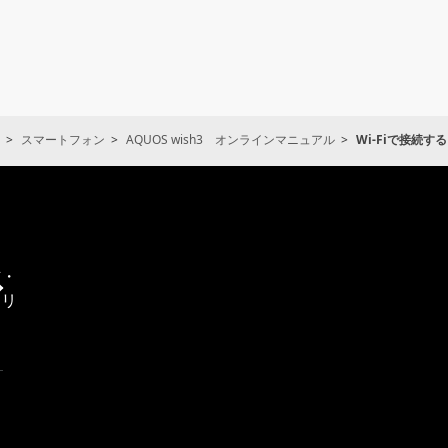
スマートフォン
AQUOS wish3 オンラインマニュアル
Wi-Fiで接続する
通
信・
エリ
ア