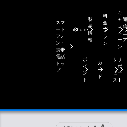
キ
料
製
ャ
スマ
金
品
ン
ート
iPhone
プ
情
ペ
フォ
ラ
報
ー
ン・
ン
ン
携帯
電話
ポ
サ
サ
カ
トッ
イ
ー
ポ
ー
プ
ン
ビ
ー
ド
ト
ス
ト