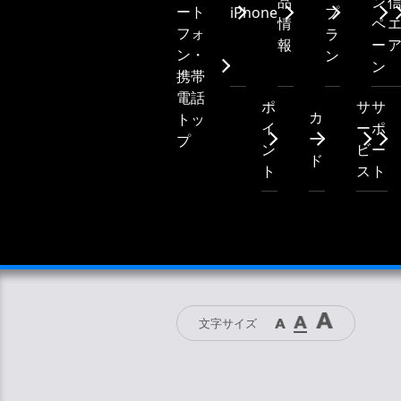
品
ン
ート
iPhone
プ
情
ペ
フォ
ラ
報
ー
ン・
ン
ン
携帯
電話
ポ
サ
サ
カ
トッ
イ
ー
ポ
ー
プ
ン
ビ
ー
ド
ト
ス
ト
文字サイズ