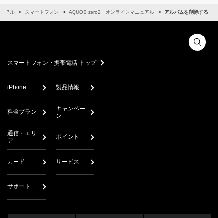
ュアル
スマートフォン
AQUOS zero2 オンラインマニュアル
アルバムを削除する
スマートフォン・携帯電話 トップ
iPhone
製品情報
キャンペー
料金プラン
ン
通信・エリ
ポイント
ア
カード
サービス
サポート