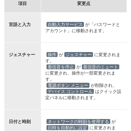
項目
変更点
言語と入力
自動入力サービス
が「パスワードと
アカウント」に移動されます。
ジェスチャー
操作
が
ジェスチャー
に変更されま
す。
着信音を停止
が
着信音のミュート
に変更され、操作が一部変更されま
す。
電源ボタン メニュー
が削除され、
デバイス コントロール
はクイック設
定パネルに移動されます。
日付と時刻
ネットワークの時刻を使用する
が
日時を自動的に設定
に変更されま