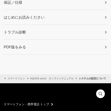
保証／仕様
はじめにお読みください
トラブル診断
PDF版をみる
ル
スマートフォン
AQUOS zero2 オンラインマニュアル
システムの設定について
スマートフォン・携帯電話 トップ