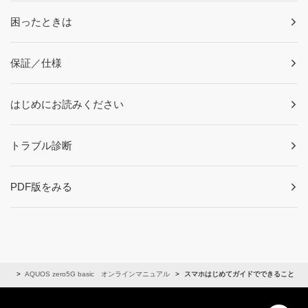
困ったときは
保証／仕様
はじめにお読みください
トラブル診断
PDF版をみる
ォン
AQUOS zero5G basic オンラインマニュアル
スマホはじめてガイドでできること