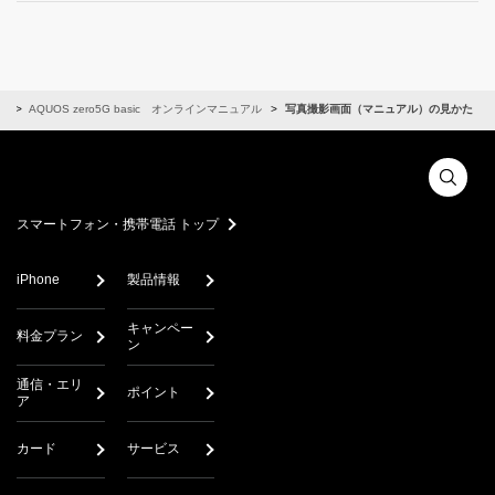
ン
AQUOS zero5G basic オンラインマニュアル
写真撮影画面（マニュアル）の見かた
スマートフォン・携帯電話 トップ
iPhone
製品情報
キャンペー
料金プラン
ン
通信・エリ
ポイント
ア
カード
サービス