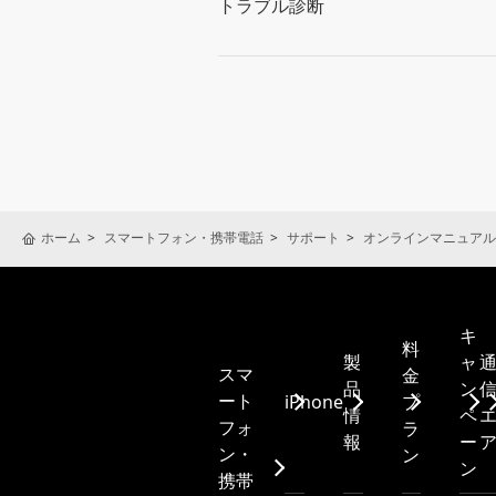
トラブル診断
ホーム
スマートフォン・携帯電話
サポート
オンラインマニュアル
キ
料
製
ャ
スマ
金
品
ン
ート
iPhone
プ
情
ペ
フォ
ラ
報
ー
ン・
ン
ン
携帯