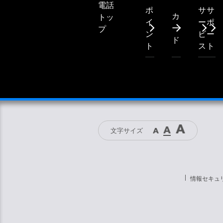
電話
ポ
サ
サ
カ
トッ
イ
ー
ポ
ー
プ
ン
ビ
ー
ド
ト
ス
ト
文字サイズ
情報セキュ