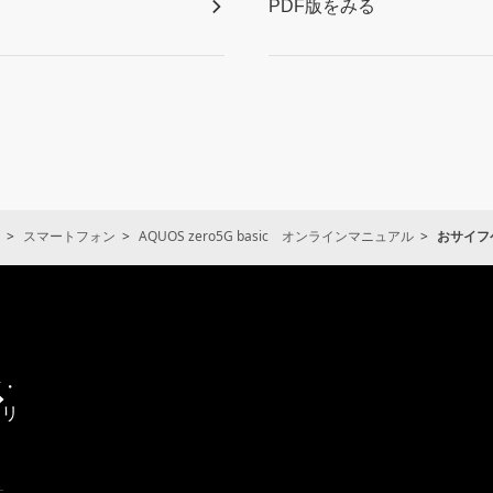
PDF版をみる
スマートフォン
AQUOS zero5G basic オンラインマニュアル
おサイフ
通
信・
エリ
ア