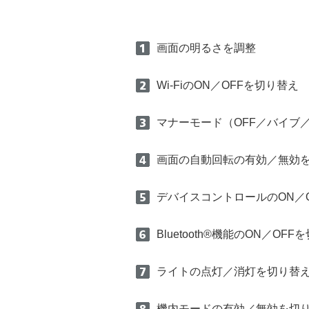
画面の明るさを調整
Wi-FiのON／OFFを切り替え
マナーモード（OFF／バイブ
画面の自動回転の有効／無効
デバイスコントロールのON／
Bluetooth®機能のON／OF
ライトの点灯／消灯を切り替
機内モードの有効／無効を切