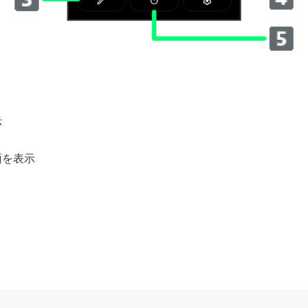
示
面を表示