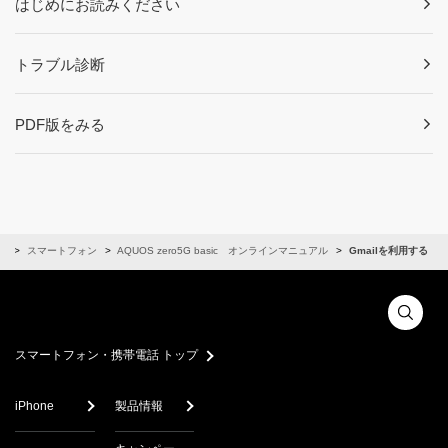
はじめにお読みください
トラブル診断
PDF版をみる
ル
スマートフォン
AQUOS zero5G basic オンラインマニュアル
Gmailを利用する
スマートフォン・携帯電話 トップ
iPhone
製品情報