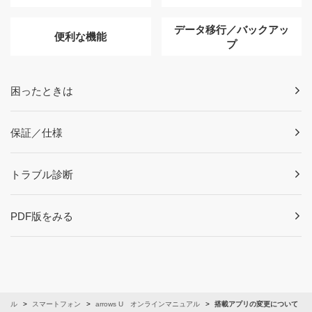
データ移行／バックアッ
便利な機能
プ
困ったときは
保証／仕様
トラブル診断
PDF版をみる
ュアル
スマートフォン
arrows U オンラインマニュアル
搭載アプリの変更について