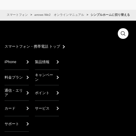
ル
スマートフォン
arrows We2 オンラインマニュアル
シンプルホームに切り替える
スマートフォン・携帯電話 トップ
iPhone
製品情報
キャンペー
料金プラン
ン
通信・エリ
ポイント
ア
カード
サービス
サポート