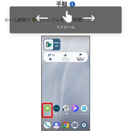
手順
1
ホーム画面で
（シンプルモード切替）
スクロール