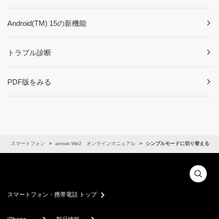
Android(TM) 15の新機能
トラブル診断
PDF版をみる
ル
スマートフォン
arrows We2 オンラインマニュアル
シンプルモードに切り替える
スマートフォン・携帯電話 トップ