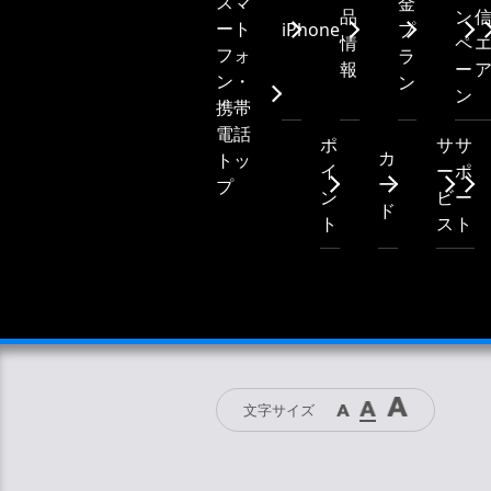
スマ
金
品
ン
ート
iPhone
プ
情
ペ
フォ
ラ
報
ー
ン・
ン
ン
携帯
電話
ポ
サ
サ
カ
トッ
イ
ー
ポ
ー
プ
ン
ビ
ー
ド
ト
ス
ト
文字サイズ