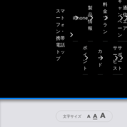
キ
料
製
ャ
スマ
金
品
ン
ート
iPhone
プ
情
ペ
フォ
ラ
報
ー
ン・
ン
ン
携帯
電話
ポ
サ
サ
カ
トッ
イ
ー
ポ
ー
プ
ン
ビ
ー
ド
ト
ス
ト
文字サイズ