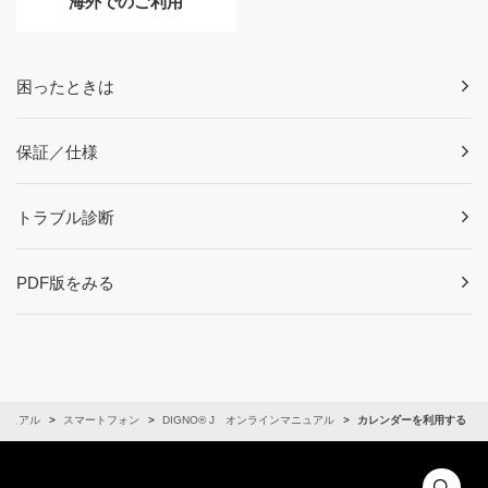
海外でのご利用
困ったときは
保証／仕様
トラブル診断
PDF版をみる
ニュアル
スマートフォン
DIGNO® J オンラインマニュアル
カレンダーを利用する