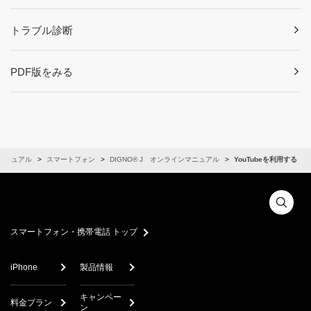
トラブル診断
PDF版をみる
マニュアル
スマートフォン
DIGNO® J オンラインマニュアル
YouTubeを利用する
スマートフォン・携帯電話 トップ
iPhone
製品情報
キャンペー
料金プラン
ン