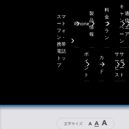
キ
料
製
ャ
スマ
金
品
ン
ート
iPhone
プ
情
ペ
フォ
ラ
報
ー
ン・
ン
ン
携帯
電話
ポ
サ
サ
カ
トッ
イ
ー
ポ
ー
プ
ン
ビ
ー
ド
ト
ス
ト
文字サイズ