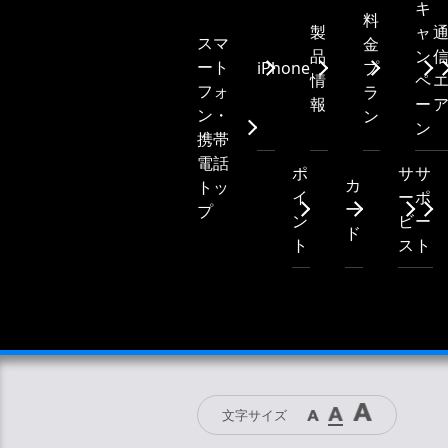
キ
料
製
ャ
スマ
金
品
ン
ート
iPhone
プ
情
ペ
フォ
ラ
報
ー
ン・
ン
ン
携帯
電話
ポ
サ
サ
カ
トッ
イ
ー
ポ
ー
プ
ン
ビ
ー
ド
ト
ス
ト
文字サイズ