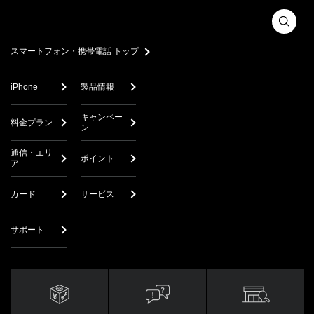
利用ください。
製品には、安全上及び使用上のご注意、操作早見表や正誤
表など、クイックスタート、お願いとご注意以外の補足印
スマートフォン・携帯電話 トップ
刷物が同梱されている場合があります。本サービスでは、
それらについては掲載しておりませんので、あらかじめご
iPhone
製品情報
了承ください。
キャンペー
安全上のご注意は、お願いとご注意が制作された時点での
料金プラン
ン
法的及び業界基準に応じた内容になっているため、最新の
内容ではない場合があります。あらかじめご了承くださ
通信・エリ
ポイント
ア
い。
カード
サービス
本サービスに掲載されている取扱説明書は、主に製品が発
売された当初のものです。そのため、マイナーチェンジな
どの理由により、本サービスに掲載されている取扱説明書
サポート
の記載内容とお客さまがお持ちの製品の仕様が異なる場合
があります。あらかじめご了承ください。
製品に同梱されるクイックスタート、お願いとご注意が改
訂されている場合、予告なく改訂版を本サービスに掲載す
る場合もあります。ただし、製品に同梱するクイックスタ