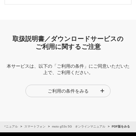
取扱説明書／ダウンロードサービスの
ご利用に関するご注意
本サービスは、以下の「ご利用の条件」にご同意いただいた
上で、ご利用ください。
取扱説明書の内容は、製品の仕様変更などの理由により、
ご利用の条件をみる
予告なく変更される場合があります。そのため、本サービ
スに掲載されている取扱説明書は、購入された製品に同梱
されているクイックスタート、お願いとご注意や、現時点
で発売されている製品に同梱されているクイックスター
ト、お願いとご注意と内容が異なる場合があります。本サ
ービスの取扱説明書は、あくまでも製品に同梱されている
ンマニュアル
スマートフォン
moto g53s 5G オンラインマニュアル
PDF版をみる
クイックスタート、お願いとご注意の補足的情報としてご