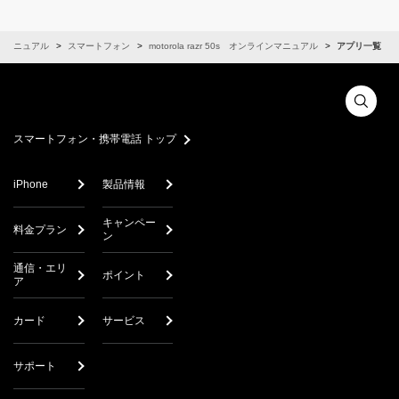
ンマニュアル
スマートフォン
motorola razr 50s オンラインマニュアル
アプリ一覧
スマートフォン・携帯電話 トップ
iPhone
製品情報
キャンペー
料金プラン
ン
通信・エリ
ポイント
ア
カード
サービス
サポート