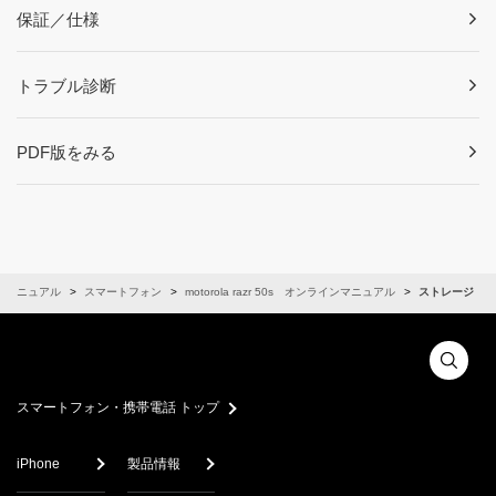
保証／仕様
トラブル診断
PDF版をみる
ンマニュアル
スマートフォン
motorola razr 50s オンラインマニュアル
ストレージ
スマートフォン・携帯電話 トップ
iPhone
製品情報