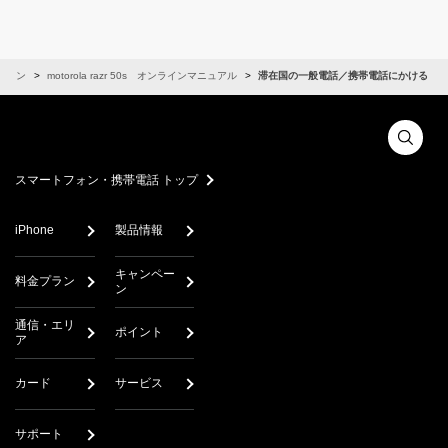
フォン
motorola razr 50s オンラインマニュアル
滞在国の一般電話／携帯電話にかける
スマートフォン・携帯電話 トップ
iPhone
製品情報
キャンペー
料金プラン
ン
通信・エリ
ポイント
ア
カード
サービス
サポート