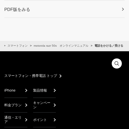
PDF版をみる
ル
スマートフォン
motorola razr 50s オンラインマニュアル
電話をかける／受ける
スマートフォン・携帯電話 トップ
iPhone
製品情報
キャンペー
料金プラン
ン
通信・エリ
ポイント
ア