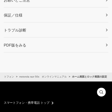
お願いとご注意
保証／仕様
トラブル診断
PDF版をみる
マートフォン
motorola razr 50s オンラインマニュアル
ホーム画面とロック画面の設定
スマートフォン・携帯電話 トップ