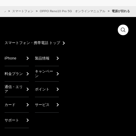
アル
スマートフォン
OPPO Reno10 Pro 5G オンラインマニュアル
電源が切れる
スマートフォン・携帯電話 トップ
iPhone
製品情報
キャンペー
料金プラン
ン
通信・エリ
ポイント
ア
カード
サービス
サポート