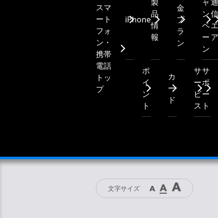
製
ャ
スマ
金
めご了承ください。
品
ン
ート
iPhone
プ
情
ペ
フォ
ラ
製品に同梱されるクイックス
報
ー
ン・
ン
ります。ただし、製品に同梱
ン
携帯
電話
ポ
サ
サ
取扱説明書は製品を購入して
カ
トッ
イ
ー
ポ
て、購入されたお客さま以外
ー
プ
ン
ビ
ー
ド
ト
ス
ト
本サービスに掲載されている
了承ください。
本サービスの利用、または利
を含む）が生じ、たとえその
でも、当社は一切責任を負い
文字サイズ
取扱説明書の著作権は携帯電
を複製することは、著作権法