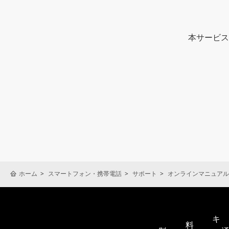
本サービス
取扱説明書の内容は、製品の
れている取扱説明書は、購入
に同梱されているクイックス
製品に同梱されているクイッ
製品には、安全上及び使用上
されている場合があります。
ホーム
スマートフォン・携帯電話
サポート
オンラインマニュアル
安全上のご注意は、お願いと
い場合があります。あらかじ
本サービスに掲載されている
キ
料
より、本サービスに掲載され