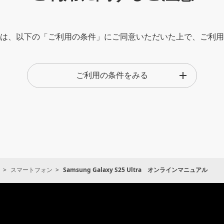
は、以下の「ご利用の条件」にご同意いただいた上で、ご利用
仕様変更などの理由により、予告なく変更される場合がありま
ご利用の条件をみる
された製品に同梱されているクイックスタート、お願いとご注
タート、お願いとご注意と内容が異なる場合があります。本サ
クスタート、お願いとご注意の補足的情報としてご利用くださ
のご注意、操作早見表や正誤表など、クイックスタート、お願
本サービスでは、それらについては掲載しておりませんので、
スマートフォン
Samsung Galaxy S25 Ultra オンラインマニュアル
ご注意が制作された時点での法的及び業界基準に応じた内容に
めご了承ください。
取扱説明書は、主に製品が発売された当初のものです。そのた
ている取扱説明書の記載内容とお客さまがお持ちの製品の仕様