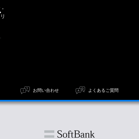
通
信・
エリ
タート、お願いとご注意が改訂されている場合、予告なく改訂
ア
するクイックスタート、お願いとご注意の変更の度に修正・更
いただいたお客さまを読者として想定しております。本サービ
からのお問い合わせにはお応えできない場合があります。あら
取扱説明書の製品が、すでに生産中止などの理由でご購入でき
お問い合わせ
よくあるご質問
用できなかったことにより万一損害（データの破損・業務の中
ような損害の発生や第三者からの賠償請求の可能性があること
ませんので、あらかじめご了承ください。
話製造メーカーに帰属します。権利者の許諾を得ることなく、
上禁止されています。ただし、商業取引以外の個人的用途に用い