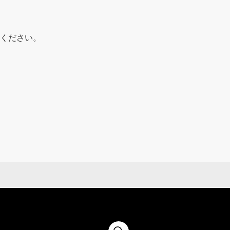
ください。
す。そのため、本サービスに掲載さ
意や、現時点で発売されている製品
ービスの取扱説明書は、あくまでも
い。
いとご注意以外の補足印刷物が同梱
あらかじめご了承ください。
なっているため、最新の内容ではな
め、マイナーチェンジなどの理由に
が異なる場合があります。あらかじ