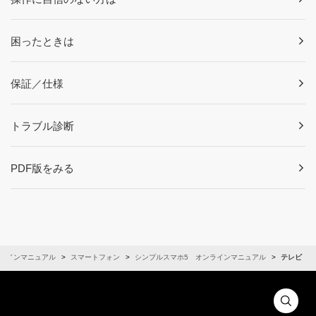
困ったときは
保証／仕様
トラブル診断
PDF版をみる
ラインマニュアル
スマートフォン
シンプルスマホ5 オンラインマニュアル
テレビ