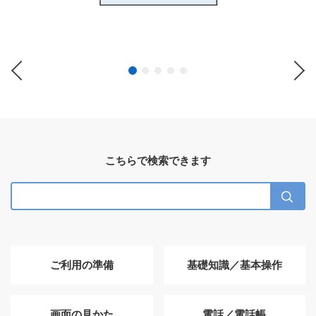
Previous
Ne
こちらで検索できます
ご利用の準備
基礎知識／基本操作
画面の見かた
電話／電話帳