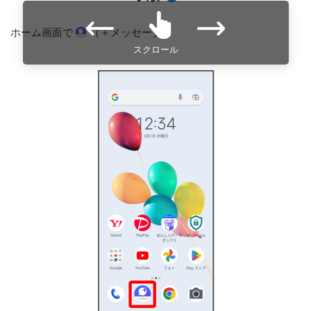
ホーム画面で
（＋メッセージ）
スクロール
り