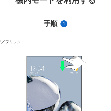
機内モードを利用する
手順
1
プ／フリック