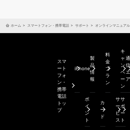
ホーム
スマートフォン・携帯電話
サポート
オンラインマニュアル
キ
料
製
ャ
スマ
金
品
ン
ート
iPhone
プ
情
ペ
フォ
ラ
報
ー
ン・
ン
ン
携帯
電話
ポ
サ
サ
カ
トッ
イ
ー
ポ
ー
プ
ン
ビ
ー
ド
ト
ス
ト