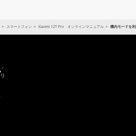
スマートフォン
Xiaomi 12T Pro オンラインマニュアル
機内モードを利
通
信・
エリ
ア