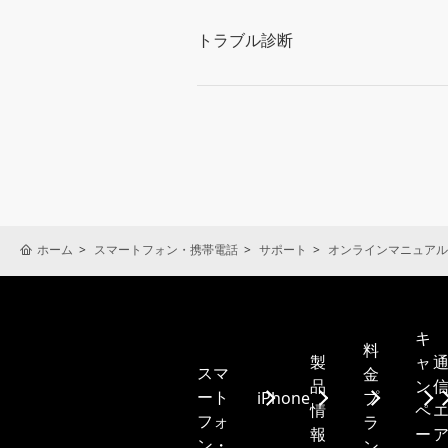
トラブル診断
ホーム
スマートフォン・携帯電話
サポート
オンラインマニュアル
キ
料
製
ャ
スマ
金
品
ン
ート
iPhone
プ
情
ペ
フォ
ラ
報
ー
ン・
ン