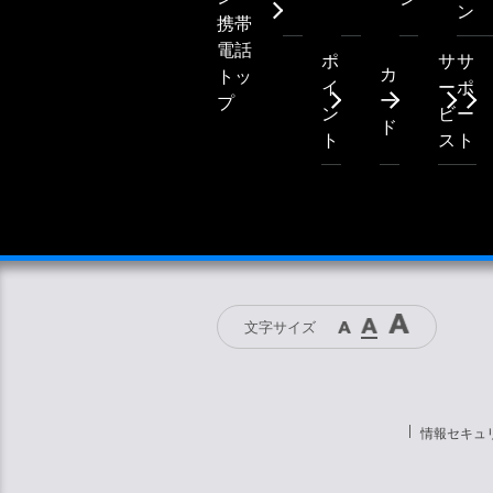
ン
携帯
電話
ポ
サ
サ
カ
トッ
イ
ー
ポ
ー
プ
ン
ビ
ー
ド
ト
ス
ト
文字サイズ
情報セキュ