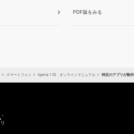
PDF版をみる
スマートフォン
Xperia 1 III オンラインマニュアル
特定のアプリが動作
通
信・
エリ
ア