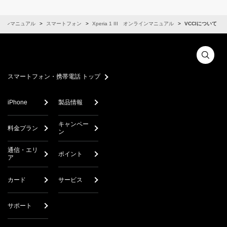
インマニュアル
スマートフォン
Xperia 1 III オンラインマニュアル
VCCIについて
スマートフォン・携帯電話 トップ
iPhone
製品情報
キャンペー
料金プラン
ン
通信・エリ
ポイント
ア
カード
サービス
サポート