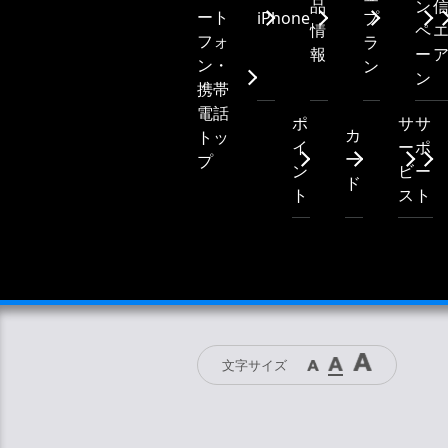
品
ン
ート
iPhone
プ
情
ペ
フォ
ラ
報
ー
ン・
ン
ン
携帯
電話
ポ
サ
サ
カ
トッ
イ
ー
ポ
ー
プ
ン
ビ
ー
ド
ト
ス
ト
文字サイズ