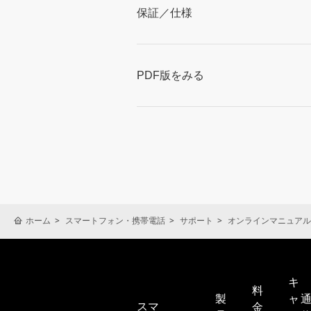
保証／仕様
PDF版をみる
ホーム
スマートフォン・携帯電話
サポート
オンラインマニュアル
キ
料
製
ャ
スマ
金