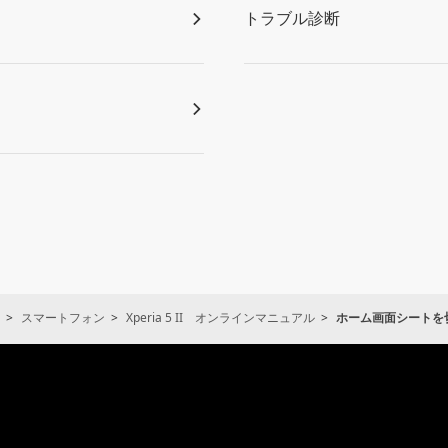
トラブル診断
スマートフォン
Xperia 5 II オンラインマニュアル
ホーム画面シートを
通