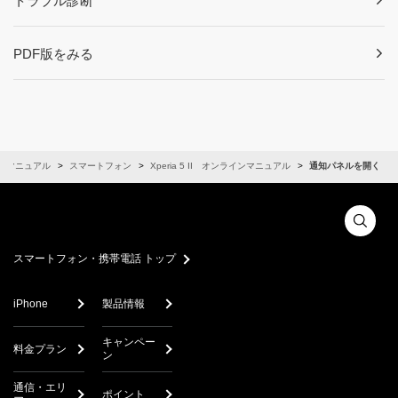
トラブル診断
PDF版をみる
ンマニュアル
スマートフォン
Xperia 5 II オンラインマニュアル
通知パネルを開く
スマートフォン・携帯電話 トップ
iPhone
製品情報
キャンペー
料金プラン
ン
通信・エリ
ポイント