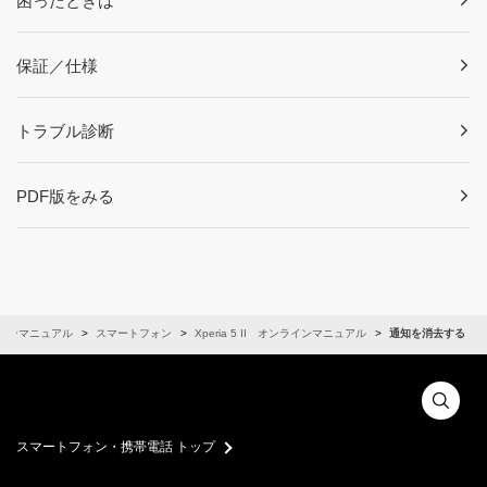
困ったときは
保証／仕様
トラブル診断
PDF版をみる
インマニュアル
スマートフォン
Xperia 5 II オンラインマニュアル
通知を消去する
スマートフォン・携帯電話 トップ