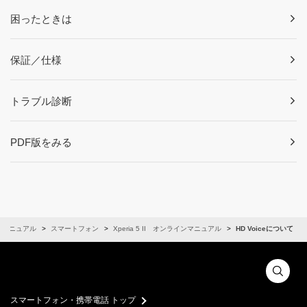
困ったときは
保証／仕様
トラブル診断
PDF版をみる
ンマニュアル
スマートフォン
Xperia 5 II オンラインマニュアル
HD Voiceについて
スマートフォン・携帯電話 トップ