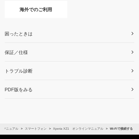
海外でのご利用
困ったときは
保証／仕様
トラブル診断
PDF版をみる
ンマニュアル
スマートフォン
Xperia XZ1 オンラインマニュアル
Wi-Fiで接続する