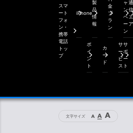
製
ャ
スマ
金
品
ン
ート
iPhone
プ
情
ペ
フォ
ラ
報
ー
ン・
ン
ン
携帯
電話
ポ
サ
サ
カ
トッ
イ
ー
ポ
ー
プ
ン
ビ
ー
ド
ト
ス
ト
文字サイズ