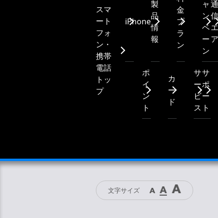
製
ャ
スマ
金
品
ン
ート
iPhone
プ
情
ペ
フォ
ラ
報
ー
ン・
ン
ン
携帯
電話
ポ
サ
サ
カ
トッ
イ
ー
ポ
ー
プ
ン
ビ
ー
ド
ト
ス
ト
文字サイズ