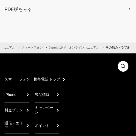
PDF版をみる
マニュアル
スマートフォン
Xperia 10 V オンラインマニュアル
その他のトラブル
スマートフォン・携帯電話 トップ
iPhone
製品情報
キャンペー
料金プラン
ン
通信・エリ
ポイント
ア