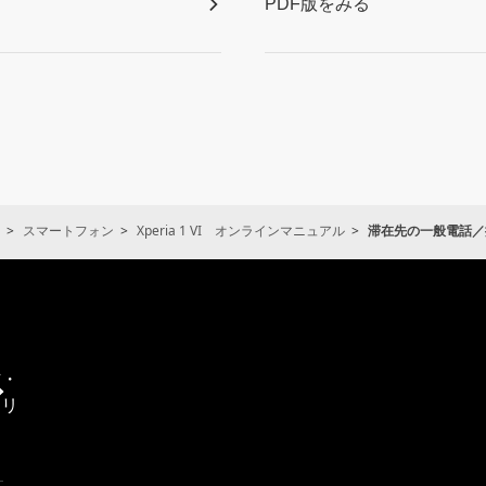
PDF版をみる
スマートフォン
Xperia 1 VI オンラインマニュアル
滞在先の一般電話／
通
信・
エリ
ア