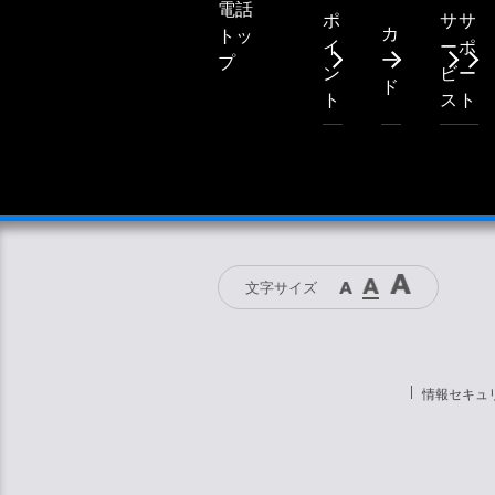
電話
ポ
サ
サ
カ
トッ
イ
ー
ポ
ー
プ
ン
ビ
ー
ド
ト
ス
ト
文字サイズ
情報セキュ