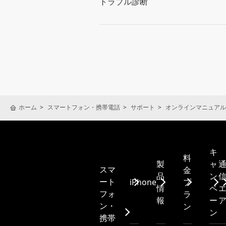
トラブル診断
ホーム
スマートフォン・携帯電話
サポート
オンラインマニュアル
キ
料
製
ャ
スマ
金
品
ン
ート
iPhone
プ
情
ペ
フォ
ラ
報
ー
ン・
ン
ン
携帯